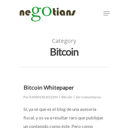
Hit enter to search or ESC to close
Category
Bitcoin
5
Bitcoin Whitepaper
Por
RJI3b91422f2Z2M
Bitcoin
Sin Comentarios
Sí, ya sé que es el blog de una asesoría
fiscal, y os va a resultar raro que publique
un contenido como éste. Pero como